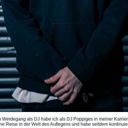
 Werdegang als DJ habe ich als DJ Poppiges in meiner Karriere
ne Reise in der Welt des Auflegens und habe seitdem kontinuie