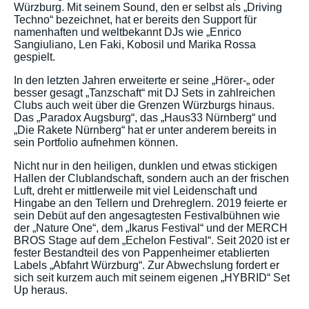
Würzburg. Mit seinem Sound, den er selbst als „Driving
Techno“ bezeichnet, hat er bereits den Support für
namenhaften und weltbekannt DJs wie „Enrico
Sangiuliano, Len Faki, Kobosil und Marika Rossa
gespielt.
In den letzten Jahren erweiterte er seine „Hörer-„ oder
besser gesagt „Tanzschaft“ mit DJ Sets in zahlreichen
Clubs auch weit über die Grenzen Würzburgs hinaus.
Das „Paradox Augsburg“, das „Haus33 Nürnberg“ und
„Die Rakete Nürnberg“ hat er unter anderem bereits in
sein Portfolio aufnehmen können.
Nicht nur in den heiligen, dunklen und etwas stickigen
Hallen der Clublandschaft, sondern auch an der frischen
Luft, dreht er mittlerweile mit viel Leidenschaft und
Hingabe an den Tellern und Drehreglern. 2019 feierte er
sein Debüt auf den angesagtesten Festivalbühnen wie
der „Nature One“, dem „Ikarus Festival“ und der MERCH
BROS Stage auf dem „Echelon Festival“. Seit 2020 ist er
fester Bestandteil des von Pappenheimer etablierten
Labels „Abfahrt Würzburg“. Zur Abwechslung fordert er
sich seit kurzem auch mit seinem eigenen „HYBRID“ Set
Up heraus.