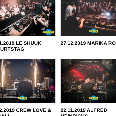
11.2019 LE SHUUK
27.12.2019 MARIKA R
URTSTAG
12.2019 CREW LOVE &
22.11.2019 ALFRED
BALI
HEINRICHS